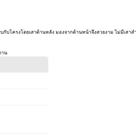
กับโครงโดยเสาด้านหลัง มองจากด้านหน้าจึงสวยงาม ไม่มีเสาสำห
พดาน