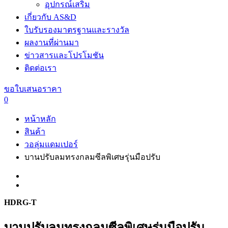
อุปกรณ์เสริม
เกี่ยวกับ AS&D
ใบรับรองมาตรฐานและรางวัล
ผลงานที่ผ่านมา
ข่าวสารและโปรโมชัน
ติดต่อเรา
ขอใบเสนอราคา
0
หน้าหลัก
สินค้า
วอลุ่มแดมเปอร์
บานปรับลมทรงกลมซีลพิเศษรุ่นมือปรับ
HDRG-T
บานปรับลมทรงกลมซีลพิเศษรุ่นมือปรับ