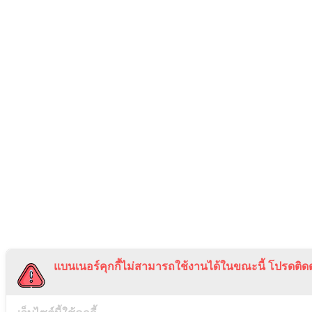
แบนเนอร์คุกกี้ไม่สามารถใช้งานได้ในขณะนี้ โปรดติดต