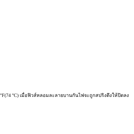
5 °F(74 °C) เมื่อฟิวส์หลอมละลายบานกันไฟจะถูกสปริงดึงให้ปิดลง