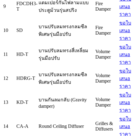
แดมเปอร์กันไฟลามแบบ
FDCDH3-
Fire
9
เสนอ
T
Damper
ประตูม้วนรุ่นสปริง
ราคา
ขอใบ
บานปรับลมทรงกลมซีล
Fire
10
SD
เสนอ
Damper
พิเศษรุ่นมือปรับ
ราคา
ขอใบ
บานปรับลมทรงสี่เหลี่ยม
Volume
11
HD-T
เสนอ
Damper
รุ่นมือปรับ
ราคา
ขอใบ
บานปรับลมทรงกลมซีล
Volume
12
HDRG-T
เสนอ
Damper
พิเศษรุ่นมือปรับ
ราคา
ขอใบ
Volume
บานกันลมกลับ (Gravity
13
KD-T
เสนอ
Damper
damper)
ราคา
ขอใบ
Grilles &
14
CA-A
Round Ceiling Diffuser
เสนอ
Diffusers
ราคา