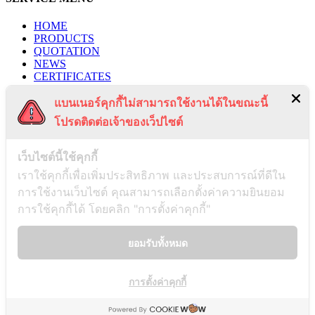
HOME
PRODUCTS
QUOTATION
NEWS
CERTIFICATES
PROJECTS
แบนเนอร์คุกกี้ไม่สามารถใช้งานได้ในขณะนี้
CONTACT US
PRIVACY POLICY
โปรดติดต่อเจ้าของเว็ปไซต์
TERMS & CONDITIONS
RECENT POSTS
เว็บไซต์นี้ใช้คุกกี้
เราใช้คุกกี้เพื่อเพิ่มประสิทธิภาพ และประสบการณ์ที่ดีใน
การใช้งานเว็บไซต์ คุณสามารถเลือกตั้งค่าความยินยอม
Payment Notification
การใช้คุกกี้ได้ โดยคลิก "การตั้งค่าคุกกี้"
03/01/2025
ยอมรับทั้งหมด
Notice of Disassociation
การตั้งค่าคุกกี้
26/12/2024
AS & D INDUSTRY Co., LTD. @2021. All right reserved