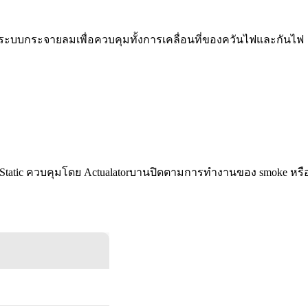
งในระบบกระจายลมเพื่อควบคุมทั้งการเคลื่อนที่ของควันไฟและกันไฟ
ะ Static ควบคุมโดย Actualatorบานปิดตามการทำงานของ smoke หรือ